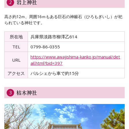
岩上神社
2
高さ約12ｍ、周囲16ｍもある巨石の神籬石（ひろもぎいし）が祀
られている神社です。
所在地
兵庫県淡路市柳澤乙614
TEL
0799-86-0355
https://www.awajishima-kanko.jp/manual/det
URL
ail.html?bid=397
アクセス
パルシェから車で約15分
枯木神社
3