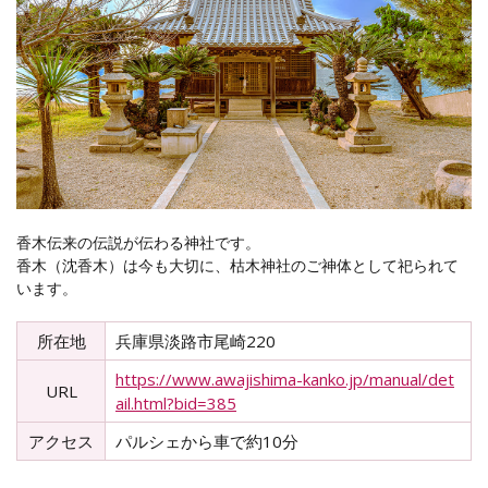
香木伝来の伝説が伝わる神社です。
香木（沈香木）は今も大切に、枯木神社のご神体として祀られて
います。
所在地
兵庫県淡路市尾崎220
https://www.awajishima-kanko.jp/manual/det
URL
ail.html?bid=385
アクセス
パルシェから車で約10分