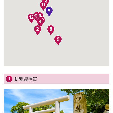
伊弉諾神宮
1