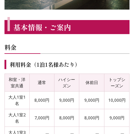
基本情報・ご案内
料金
利用料金（1泊1名様あたり）
和室・洋
ハイシー
トップシ
通常
休前日
室共通
ズン
ーズン
大人1室1
8,000円
9,000円
9,000円
10,000円
名
大人1室2
7,000円
8,000円
8,000円
9,000円
名
大人1室3