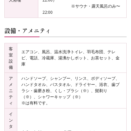
※サウナ・露天風呂のみ〜
22:00
設備・アメニティ
客
エアコン、風呂、温水洗浄トイレ、羽毛布団、テレ
室
ビ、電話、冷蔵庫、湯沸かしポット、お茶セット、金
設
庫
備
ア
ハンドソープ、シャンプー、リンス、ボディソープ、
メ
ハンドタオル、バスタオル、ドライヤー、浴衣、歯ブ
ニ
ラシ・歯磨き粉、くし・ブラシ（※）、髭剃り
テ
（※）、シャワーキャップ（※）
ィ
※は有料です。
イ
ン
タ