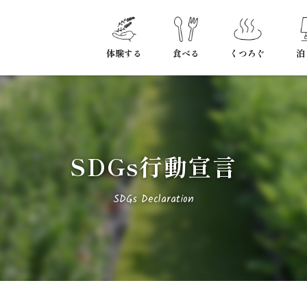
体験する
食べる
くつろぐ
泊
SDGs行動宣言
SDGs Declaration