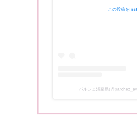
この投稿をIns
パルシェ淡路島(@parchez_aw