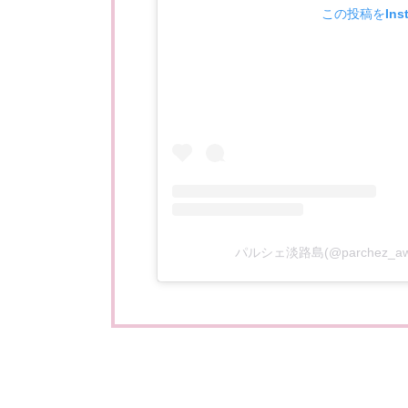
この投稿をIns
パルシェ淡路島(@parchez_aw