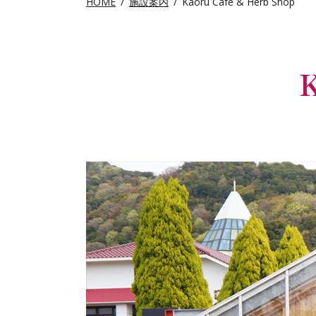
HOME
施設案内
Kaoru Café & Herb Shop
K